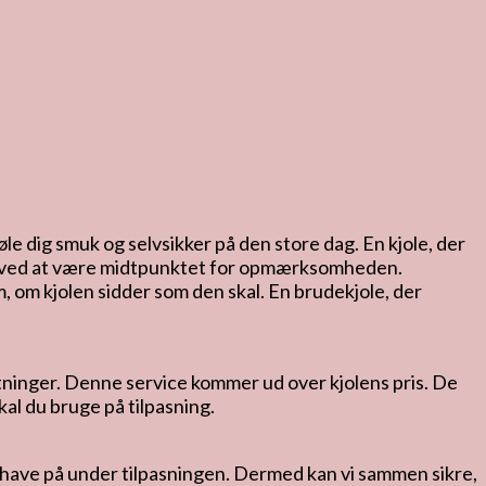
øle dig smuk og selvsikker på den store dag. En kjole, der
læde ved at være midtpunktet for opmærksomheden.
 om kjolen sidder som den skal. En brudekjole, der
lretninger. Denne service kommer ud over kjolens pris. De
kal du bruge på tilpasning.
an have på under tilpasningen. Dermed kan vi sammen sikre,