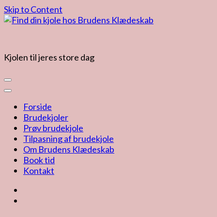
Skip to Content
Kjolen til jeres store dag
Forside
Brudekjoler
Prøv brudekjole
Tilpasning af brudekjole
Om Brudens Klædeskab
Book tid
Kontakt