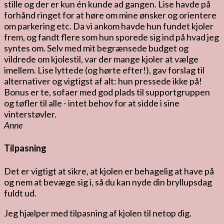
stille og der er kun én kunde ad gangen. Lise havde på
forhånd ringet for at høre om mine ønsker og orientere
om parkering etc. Da vi ankom havde hun fundet kjoler
frem, og fandt flere som hun sporede sig ind på hvad jeg
syntes om. Selv med mit begrænsede budget og
vildrede om kjolestil, var der mange kjoler at vælge
imellem. Lise lyttede (og hørte efter!), gav forslag til
alternativer og vigtigst af alt: hun pressede ikke på!
Bonus er te, sofaer med god plads til supportgruppen
og tøfler til alle - intet behov for at sidde i sine
vinterstøvler.
Anne
Tilpasning
Det er vigtigt at sikre, at kjolen er behagelig at have på
og nem at bevæge sig i, så du kan nyde din bryllupsdag
fuldt ud.
Jeg hjælper med tilpasning af kjolen til netop dig.