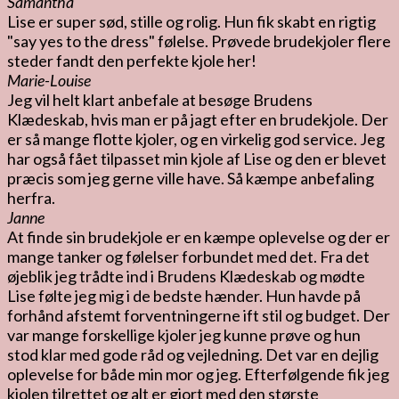
Samantha
Lise er super sød, stille og rolig. Hun fik skabt en rigtig
"say yes to the dress" følelse. Prøvede brudekjoler flere
steder fandt den perfekte kjole her!
Marie-Louise
Jeg vil helt klart anbefale at besøge Brudens
Klædeskab, hvis man er på jagt efter en brudekjole. Der
er så mange flotte kjoler, og en virkelig god service. Jeg
har også fået tilpasset min kjole af Lise og den er blevet
præcis som jeg gerne ville have. Så kæmpe anbefaling
herfra.
Janne
At finde sin brudekjole er en kæmpe oplevelse og der er
mange tanker og følelser forbundet med det. Fra det
øjeblik jeg trådte ind i Brudens Klædeskab og mødte
Lise følte jeg mig i de bedste hænder. Hun havde på
forhånd afstemt forventningerne ift stil og budget. Der
var mange forskellige kjoler jeg kunne prøve og hun
stod klar med gode råd og vejledning. Det var en dejlig
oplevelse for både min mor og jeg. Efterfølgende fik jeg
kjolen tilrettet og alt er gjort med den største