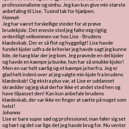
professionalisme og omhu. Jeg kan kun give min største
anbefaling til Lise. Tusind tak for hjælpen.
Hannah
Jeg har været forskellige steder for at prøve
brudekjole. Det eneste sted jeg følte mig rigtig
ordentligt velkommen var hos Lise - Brudens
klædeskab. Der er så flot og hyggeligt! Lise havde
fundet kjoler udfra de kriterier jeg havde sagt jeg kunne
lide, de hang klar der jeg kom. Jeg prøvede en del kjoler
og havde en kæmpe ja bunke, hun har så smukke kjoler!
Men en var helt særlig og et kæmpe ja herfra. Jeg er
glad helt indeni over at jeg valgte min kjole fra brudens
klædeskab! Og ekstra plus var, at Lise er uddannet
skrædder og jeg skal derfor ikke et andet sted hen og
have tilpasset den! Kan kun anbefale brudens
klædeskab, der var ikke en finger at sætte på noget som
helst!
Johanna
Lise er bare super sød og professionel, man føler sig set
og hørt og det var lige det jeg havde brug for. Nu venter