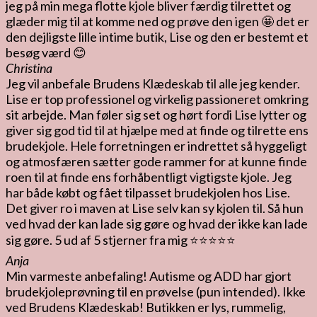
jeg på min mega flotte kjole bliver færdig tilrettet og
glæder mig til at komme ned og prøve den igen 🤩 det er
den dejligste lille intime butik, Lise og den er bestemt et
besøg værd 😊
Christina
Jeg vil anbefale Brudens Klædeskab til alle jeg kender.
Lise er top professionel og virkelig passioneret omkring
sit arbejde. Man føler sig set og hørt fordi Lise lytter og
giver sig god tid til at hjælpe med at finde og tilrette ens
brudekjole. Hele forretningen er indrettet så hyggeligt
og atmosfæren sætter gode rammer for at kunne finde
roen til at finde ens forhåbentligt vigtigste kjole. Jeg
har både købt og fået tilpasset brudekjolen hos Lise.
Det giver ro i maven at Lise selv kan sy kjolen til. Så hun
ved hvad der kan lade sig gøre og hvad der ikke kan lade
sig gøre. 5 ud af 5 stjerner fra mig ⭐️⭐️⭐️⭐️⭐️
Anja
Min varmeste anbefaling! Autisme og ADD har gjort
brudekjoleprøvning til en prøvelse (pun intended). Ikke
ved Brudens Klædeskab! Butikken er lys, rummelig,