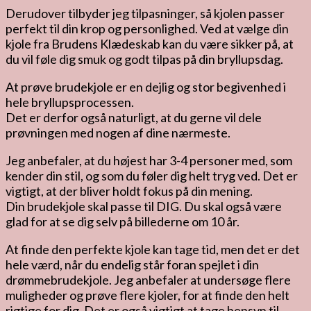
Derudover tilbyder jeg tilpasninger, så kjolen passer
perfekt til din krop og personlighed. Ved at vælge din
kjole fra Brudens Klædeskab kan du være sikker på, at
du vil føle dig smuk og godt tilpas på din bryllupsdag.
At prøve brudekjole er en dejlig og stor begivenhed i
hele bryllupsprocessen.
Det er derfor også naturligt, at du gerne vil dele
prøvningen med nogen af dine nærmeste.
Jeg anbefaler, at du højest har 3-4 personer med, som
kender din stil, og som du føler dig helt tryg ved. Det er
vigtigt, at der bliver holdt fokus på din mening.
Din brudekjole skal passe til DIG. Du skal også være
glad for at se dig selv på billederne om 10 år.
At finde den perfekte kjole kan tage tid, men det er det
hele værd, når du endelig står foran spejlet i din
drømmebrudekjole. Jeg anbefaler at undersøge flere
muligheder og prøve flere kjoler, for at finde den helt
rigtige for dig. Det er også vigtigt at tage hensyn til