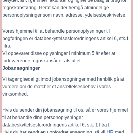
betyder, at vi gemmer fakturaer og lignende bilag til brug for 
regnskabsføring. Heraf kan der fremgå almindelige 
personoplysninger som navn, adresse, ydelsesbeskrivelse.
Vores hjemmel til at behandle personoplysninger til 
bogføringen er databeskyttelsesforordningens artikel 6, stk.1 
litra.
Vi opbevarer disse oplysninger i minimum 5 år efter at 
indeværende regnskabsår er afsluttet. 
Jobansøgninger
Vi tager glædeligt imod jobansøgninger med henblik på at 
vurdere om de matcher et ansættelsesbehov i vores 
virksomhed. 
Hvis du sender din jobansøgning til os, så er vores hjemmel 
til at behandle dine personoplysninger 
databeskyttelsesforordningens artikel 6, stk. 1 litra f. 
Hvis du har sendt en uopfordret ansøgning, så vil 
HR
 med 